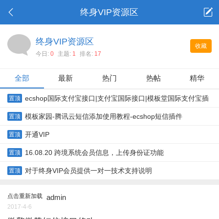
终身VIP资源区
终身VIP资源区
收藏
今日:
0
主题:
1
排名:
17
全部
最新
热门
热帖
精华
ecshop国际支付宝接口|支付宝国际接口|模板堂国际支付宝插
置顶
件
模板家园-腾讯云短信添加使用教程-ecshop短信插件
置顶
开通VIP
置顶
16.08.20 跨境系统会员信息，上传身份证功能
置顶
对于终身VIP会员提供一对一技术支持说明
置顶
点击重新加载
admin
2017-4-6